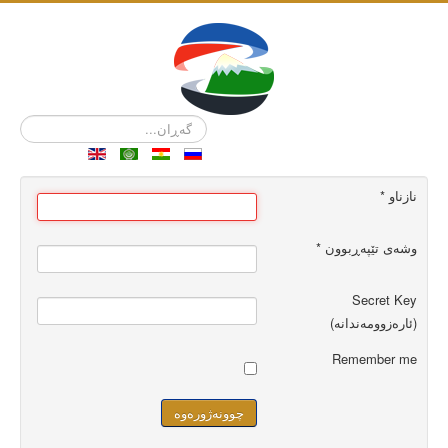
گەڕان...
نازناو
*
وشەی تێپەڕبوون
*
Secret Key
(ئارەزوومەندانە)
Remember me
چوونەژورەوە