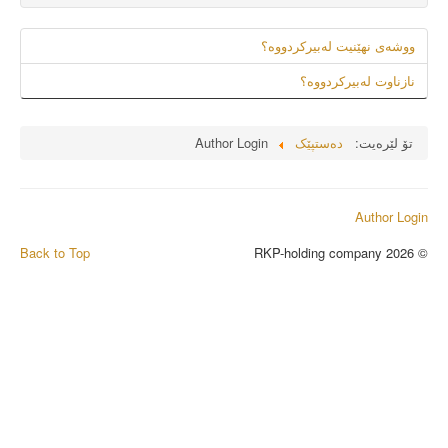
ووشەى نهێنیت لەبیرکردووە؟
نازناوت لەبیرکردووە؟
تۆ لێرەیت:
دەستپێک
Author Login
Author Login
Back to Top
© 2026 RKP-holding company